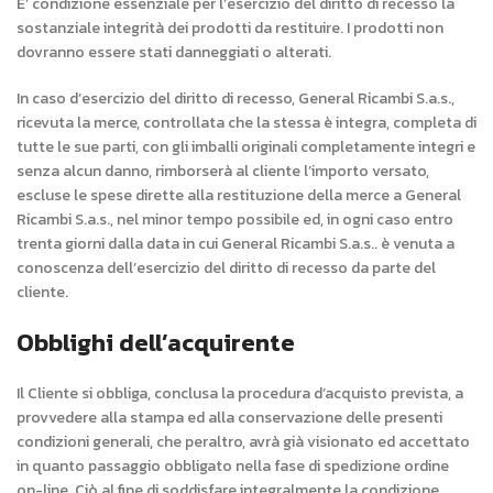
E’ condizione essenziale per l’esercizio del diritto di recesso la
sostanziale integrità dei prodotti da restituire. I prodotti non
dovranno essere stati danneggiati o alterati.
In caso d’esercizio del diritto di recesso, General Ricambi S.a.s.,
ricevuta la merce, controllata che la stessa è integra, completa di
tutte le sue parti, con gli imballi originali completamente integri e
senza alcun danno, rimborserà al cliente l’importo versato,
escluse le spese dirette alla restituzione della merce a General
Ricambi S.a.s., nel minor tempo possibile ed, in ogni caso entro
trenta giorni dalla data in cui General Ricambi S.a.s.. è venuta a
conoscenza dell’esercizio del diritto di recesso da parte del
cliente.
Obblighi dell’acquirente
Il Cliente si obbliga, conclusa la procedura d’acquisto prevista, a
provvedere alla stampa ed alla conservazione delle presenti
condizioni generali, che peraltro, avrà già visionato ed accettato
in quanto passaggio obbligato nella fase di spedizione ordine
on-line. Ciò al fine di soddisfare integralmente la condizione