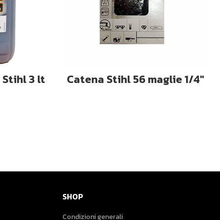
LLO
AGGIUNGI AL CARRELLO
Stihl 3 lt
Catena Stihl 56 maglie 1/4″
SHOP
Condizioni generali