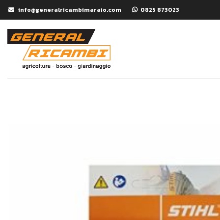
info@generalricambimaraio.com
0825 873023