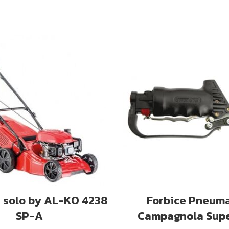
GIUNGI AL CARRELLO
AGGIUNGI AL CARRE
 solo by AL-KO 4238
Forbice Pneum
SP-A
Campagnola Supe