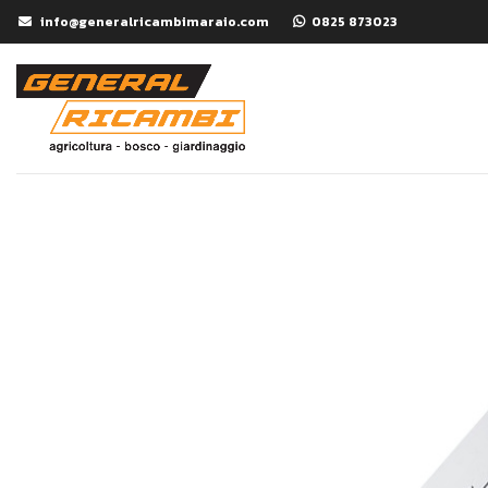
info@generalricambimaraio.com
0825 873023