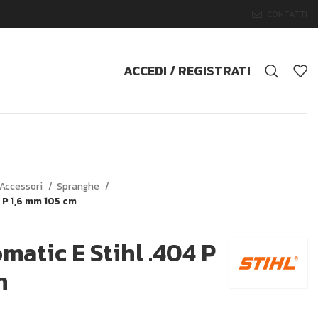
CONTATTI
ACCEDI / REGISTRATI
Accessori
Spranghe
 P 1,6 mm 105 cm
atic E Stihl .404 P
m