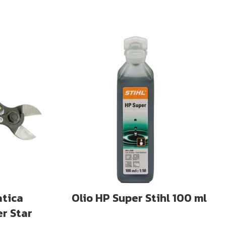
LLO
AGGIUNGI AL CARRELLO
atica
Olio HP Super Stihl 100 ml
r Star