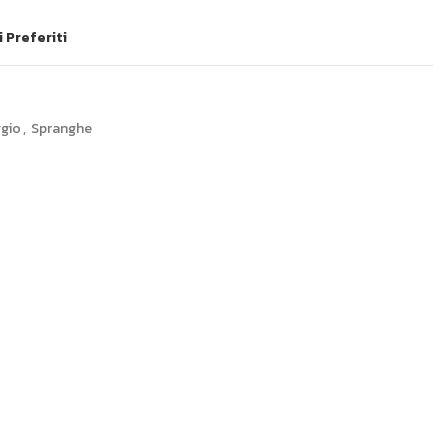
i Preferiti
ggio
,
Spranghe