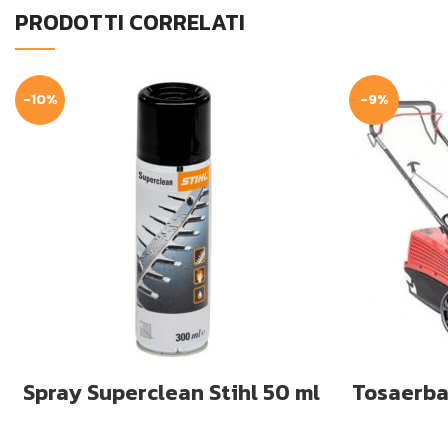
PRODOTTI CORRELATI
-10%
-9%
AGGIUNGI AL CARRELLO
AG
Spray Superclean Stihl 50 ml
Tosaerba