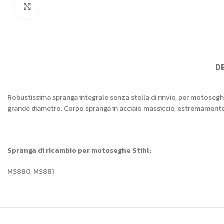
Click to enlarge
D
Robustissima spranga integrale senza stella di rinvio, per motoseghe 
grande diametro. Corpo spranga in acciaio massiccio, estremamente r
Spranga di ricambio per motoseghe Stihl:
MS880, MS881