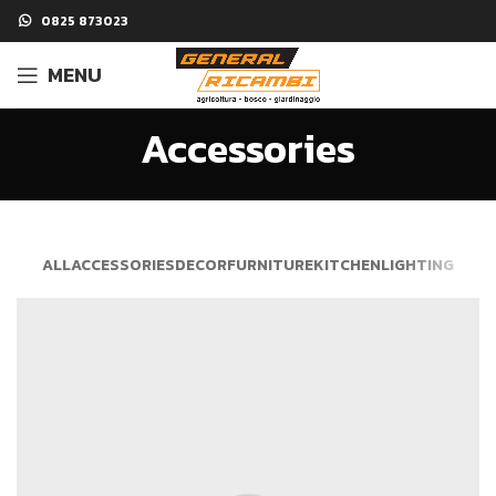
0825 873023
MENU
Accessories
ALL
ACCESSORIES
DECOR
FURNITURE
KITCHEN
LIGHTING