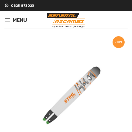
0825 873023
MENU
-10%