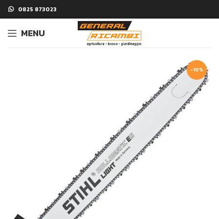
0825 873023
MENU
-10%