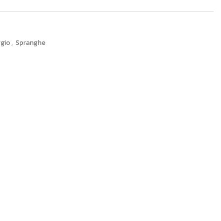
ggio
,
Spranghe