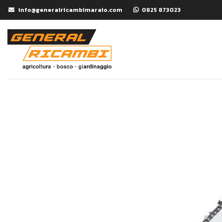
info@generalricambimaraio.com
0825 873023