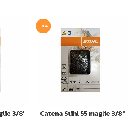
-6%
LLO
AGGIUNGI AL CARRELLO
glie 3/8″
Catena Stihl 55 maglie 3/8″