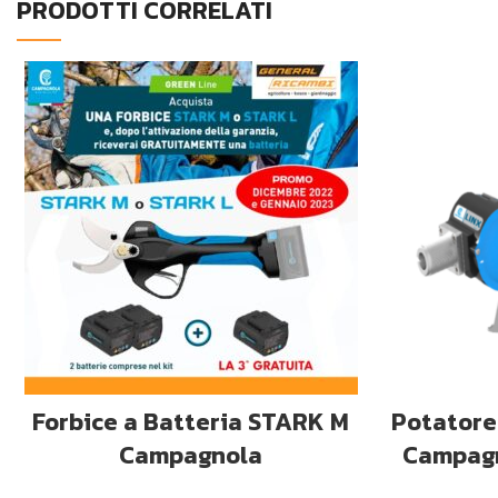
PRODOTTI CORRELATI
AGGIUNGI AL CARRELLO
AG
Forbice a Batteria STARK M
Potatore
Campagnola
Campagn