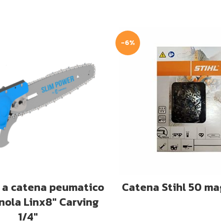
-6%
GIUNGI AL CARRELLO
AGGIUNGI AL CARRE
 a catena peumatico
Catena Stihl 50 ma
ola Linx8″ Carving
1/4″