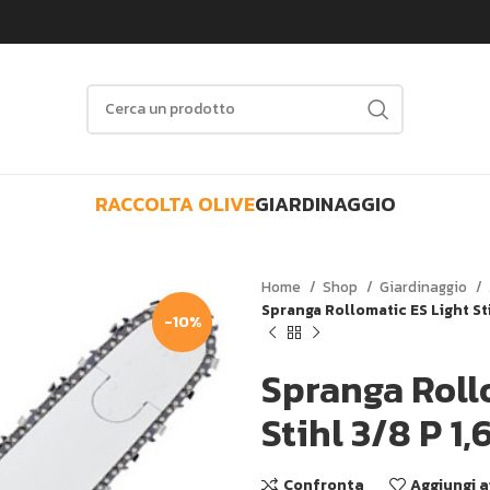
RACCOLTA OLIVE
GIARDINAGGIO
Home
Shop
Giardinaggio
Spranga Rollomatic ES Light St
-10%
Spranga Roll
Stihl 3/8 P 1
Confronta
Aggiungi a